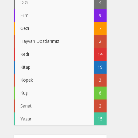
Dizi
4
Film
9
Gezi
7
Hayvan Dostlarımız
2
Kedi
14
Kitap
19
Köpek
3
Kuş
6
Sanat
2
Yazar
15