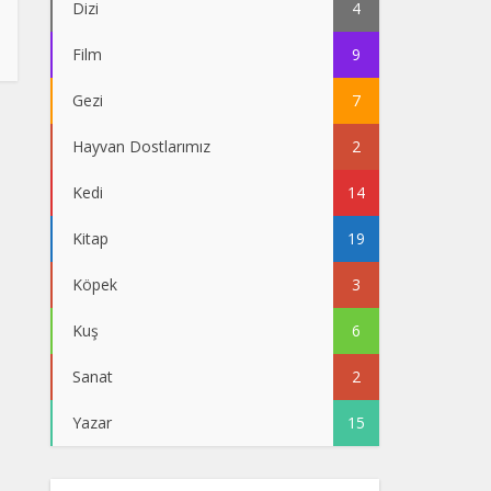
Dizi
4
Film
9
Gezi
7
Hayvan Dostlarımız
2
Kedi
14
Kitap
19
Köpek
3
Kuş
6
Sanat
2
Yazar
15