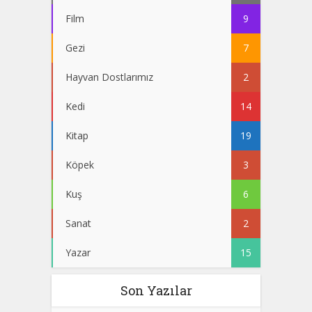
Film
9
Gezi
7
Hayvan Dostlarımız
2
Kedi
14
Kitap
19
Köpek
3
Kuş
6
Sanat
2
Yazar
15
Son Yazılar