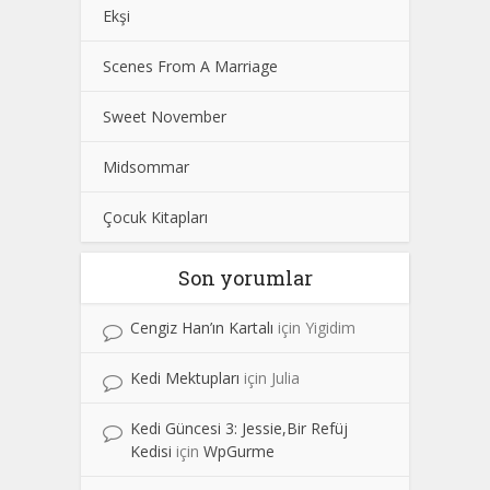
Ekşi
Scenes From A Marriage
Sweet November
Midsommar
Çocuk Kitapları
Son yorumlar
Cengiz Han’ın Kartalı
için
Yigidim
Kedi Mektupları
için
Julia
Kedi Güncesi 3: Jessie,Bir Refüj
Kedisi
için
WpGurme