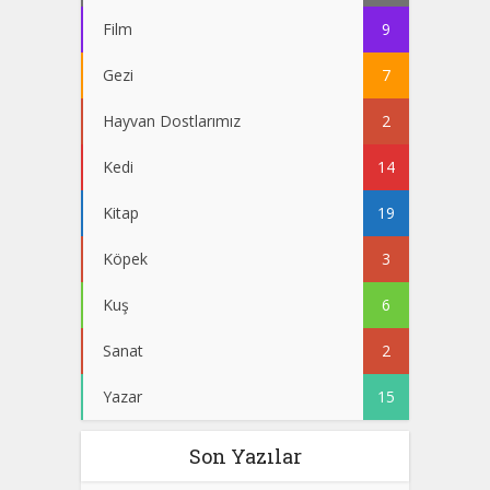
Film
9
Gezi
7
Hayvan Dostlarımız
2
Kedi
14
Kitap
19
Köpek
3
Kuş
6
Sanat
2
Yazar
15
Son Yazılar