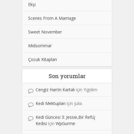
Ekşi
Scenes From A Marriage
Sweet November
Midsommar
Çocuk Kitapları
Son yorumlar
Cengiz Han’ın Kartalı
için
Yigidim
Kedi Mektupları
için
Julia
Kedi Güncesi 3: Jessie,Bir Refüj
Kedisi
için
WpGurme